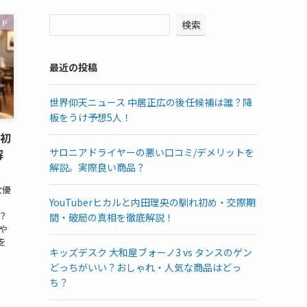
ンド
検索
最近の投稿
世界仰天ニュース 中居正広の後任候補は誰？降
板をうけ予想5人！
れ初
サロニアドライヤーの悪い口コミ/デメリットを
解
解説。実際良い商品？
女優
YouTuberヒカルと内田理央の馴れ初め・交際期
？
間・破局の真相を徹底解説！
や
を
キッズデスク 大和屋ブォーノ3 vs タンスのゲン
どっちがいい？おしゃれ・人気な商品はどっ
ち？