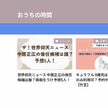
おうちの時間
れおでかけ
トレンド
子育て
ウンティ
世界仰天ニュース 中居正広の後任
キュラフル 0歳児
・港区・
候補は誰？降板をうけ予想5人！
のみ利用可？予約
【竹芝】