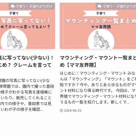
子育て・子連れおでかけ
子育て・子連れおで
に写ってない(少ない)！
マウンティング・マウント一覧ま
じめ？ クレームを言って
め【ママ友界隈】
はじめに：マウンティング・マウント みな
んは「マウンティング」「マウント」をご
育園の写真に写ってない(少な
知ですか？今や、ありとあらゆるものがマ
の保育園では、園内で撮った普段
ント材料になり得る時代です。 今回は、マ
の様子がわかる写真を連絡帳に
界隈でマウンティング・マウント材料にな
ていたり、販売してくれること
うるもの一覧を紹介します。新しくマ...
園内での様子や、普段家では見
いわが子の様子を確認...
2024-06-25