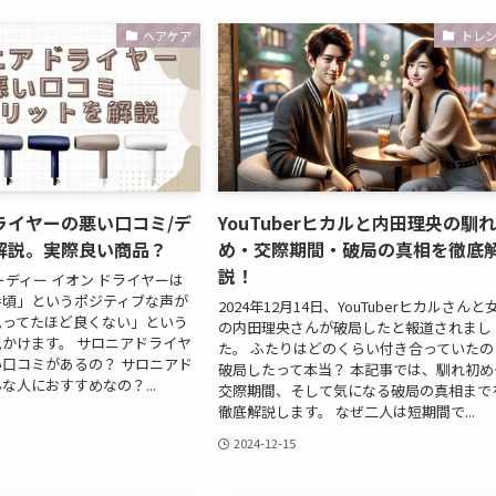
ヘアケア
トレ
ライヤーの悪い口コミ/デ
YouTuberヒカルと内田理央の馴
解説。実際良い商品？
め・交際期間・破局の真相を徹底
説！
ーディー イオン ドライヤーは
手頃」というポジティブな声が
2024年12月14日、YouTuberヒカルさんと
思ってたほど良くない」という
の内田理央さんが破局したと報道されまし
かけます。 サロニアドライヤ
た。 ふたりはどのくらい付き合っていたの
口コミがあるの？ サロニアド
破局したって本当？ 本記事では、馴れ初め
な人におすすめなの？...
交際期間、そして気になる破局の真相まで
徹底解説します。 なぜ二人は短期間で...
2024-12-15