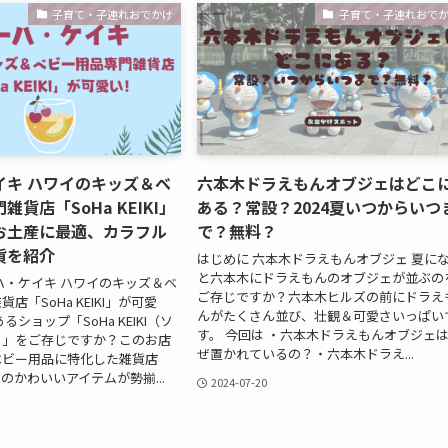
子育て・子連れおでかけ
子育て・子連れおで
イキ ハワイのキッズ＆ベ
六本木ドラえもんオブジェはどこ
貨店「SoHa KEIKI」
ある？常設？2024夏いつからいつ
お土産に最適、カラフル
で？無料？
貨を紹介
はじめに 六本木ドラえもんオブジェ 夏に
と六本木にドラえもんのオブジェが並ぶの
ハ・ケイキ ハワイのキッズ＆ベ
ご存じですか？六本木ヒルズの前にドラえ
店「SoHa KEIKI」が可愛
んがたくさん並び、壮観＆可愛さいっぱい
るショップ「SoHa KEIKI（ソ
す。 今回は ・六本木ドラえもんオブジェ
）」をご存じですか？このお店
ぜ置かれているの？・六本木ドラえ...
ベビー用品に特化した雑貨店
のかわいいアイテムが勢揃...
2024-07-20