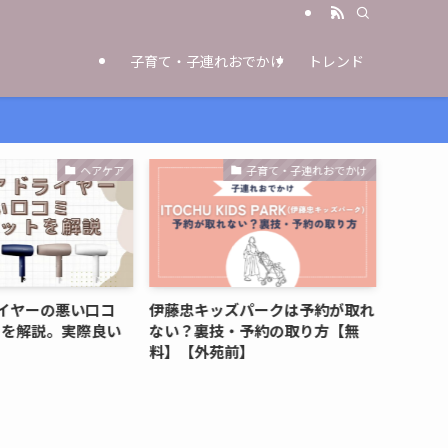
子育て・子連れおでかけ
トレンド
ヘアケア
子育て・子連れおでかけ
イヤーの悪い口コ
伊藤忠キッズパークは予約が取れ
マウン
トを解説。実際良い
ない？裏技・予約の取り方【無
とめ【
料】【外苑前】