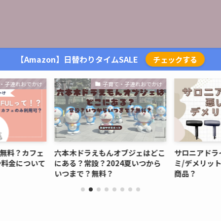
【Amazon】日替わりタイムSALE
チェックする
・子連れおでかけ
子育て・子連れおでかけ
は無料？カフェ
六本木ドラえもんオブジェはどこ
サロニアドラ
や料金について
にある？常設？2024夏いつから
ミ/デメリッ
いつまで？無料？
商品？