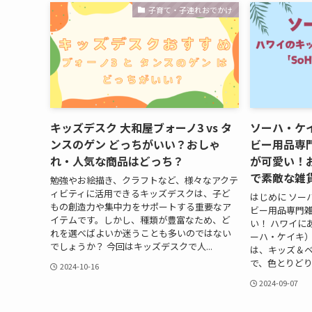
子育て・子連れおでかけ
キッズデスク 大和屋ブォーノ3 vs タ
ソーハ・ケ
ンスのゲン どっちがいい？おしゃ
ビー用品専門雑
れ・人気な商品はどっち？
が可愛い！
で素敵な雑
勉強やお絵描き、クラフトなど、様々なアクテ
ィビティに活用できるキッズデスクは、子ど
はじめに ソー
もの創造力や集中力をサポートする重要なア
ビー用品専門雑貨
イテムです。しかし、種類が豊富なため、ど
い！ ハワイにあ
れを選べばよいか迷うことも多いのではない
ーハ・ケイキ
でしょうか？ 今回はキッズデスクで人...
は、キッズ＆
で、色とりどり
2024-10-16
2024-09-07