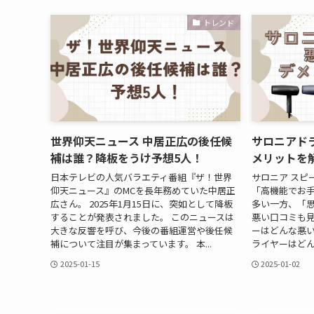
トレンド
世界仰天ニュース 中居正広の後任候
サロニアド
補は誰？降板をうけ予想5人！
メリットを
日本テレビの人気バラエティ番組『ザ！世界
サロニア スピ
仰天ニュース』のMCを長年務めていた中居正
「高機能でお
広さん。 2025年1月15日に、突如として降板
多い一方、「
することが発表されました。 このニュースは
悪い口コミも見
大きな反響を呼び、今後の番組運営や後任候
ーはどんな悪い
補について注目が集まっています。 本...
ライヤーはどん
2025-01-15
2025-01-02