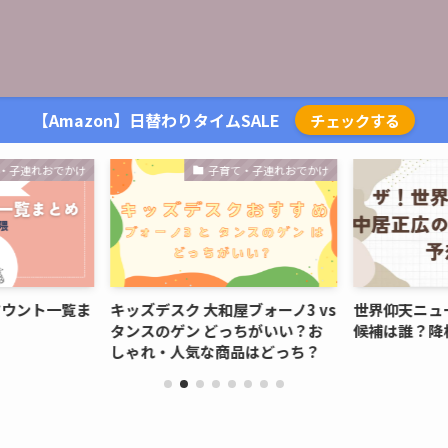
【Amazon】日替わりタイムSALE
チェックする
・子連れおでかけ
子育て・子連れおでかけ
マウント一覧ま
キッズデスク 大和屋ブォーノ3 vs
世界仰天ニュ
】
タンスのゲン どっちがいい？お
候補は誰？降
しゃれ・人気な商品はどっち？