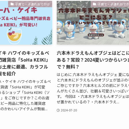
子育て・子連れおでかけ
子育て・子連れおで
イキ ハワイのキッズ＆ベ
六本木ドラえもんオブジェはどこ
貨店「SoHa KEIKI」
ある？常設？2024夏いつからいつ
お土産に最適、カラフル
で？無料？
貨を紹介
はじめに 六本木ドラえもんオブジェ 夏に
と六本木にドラえもんのオブジェが並ぶの
ハ・ケイキ ハワイのキッズ＆ベ
ご存じですか？六本木ヒルズの前にドラえ
店「SoHa KEIKI」が可愛
んがたくさん並び、壮観＆可愛さいっぱい
るショップ「SoHa KEIKI（ソ
す。 今回は ・六本木ドラえもんオブジェ
）」をご存じですか？このお店
ぜ置かれているの？・六本木ドラえ...
ベビー用品に特化した雑貨店
のかわいいアイテムが勢揃...
2024-07-20