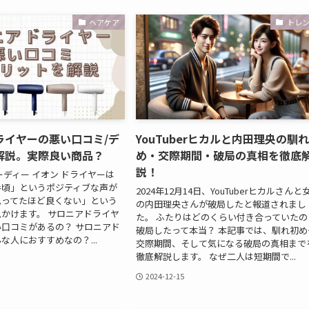
ヘアケア
トレ
ライヤーの悪い口コミ/デ
YouTuberヒカルと内田理央の馴
解説。実際良い商品？
め・交際期間・破局の真相を徹底
説！
ーディー イオン ドライヤーは
手頃」というポジティブな声が
2024年12月14日、YouTuberヒカルさんと
思ってたほど良くない」という
の内田理央さんが破局したと報道されまし
かけます。 サロニアドライヤ
た。 ふたりはどのくらい付き合っていたの
口コミがあるの？ サロニアド
破局したって本当？ 本記事では、馴れ初め
な人におすすめなの？...
交際期間、そして気になる破局の真相まで
徹底解説します。 なぜ二人は短期間で...
2024-12-15