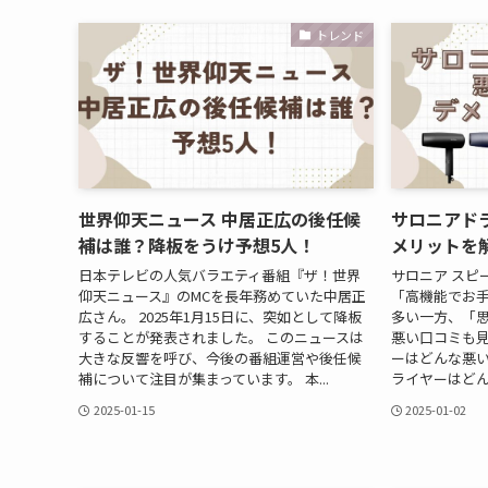
トレンド
世界仰天ニュース 中居正広の後任候
サロニアド
補は誰？降板をうけ予想5人！
メリットを
日本テレビの人気バラエティ番組『ザ！世界
サロニア スピ
仰天ニュース』のMCを長年務めていた中居正
「高機能でお
広さん。 2025年1月15日に、突如として降板
多い一方、「
することが発表されました。 このニュースは
悪い口コミも見
大きな反響を呼び、今後の番組運営や後任候
ーはどんな悪い
補について注目が集まっています。 本...
ライヤーはどん
2025-01-15
2025-01-02