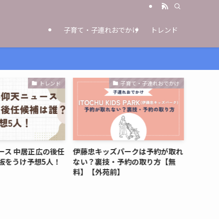
子育て・子連れおでかけ
トレンド
トレンド
子育て・子連れおでかけ
ース 中居正広の後任
伊藤忠キッズパークは予約が取れ
YouT
板をうけ予想5人！
ない？裏技・予約の取り方【無
れ初め
料】【外苑前】
徹底解