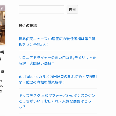
ンド
検索
最近の投稿
世界仰天ニュース 中居正広の後任候補は誰？降
板をうけ予想5人！
れ初
サロニアドライヤーの悪い口コミ/デメリットを
解
解説。実際良い商品？
女優
YouTuberヒカルと内田理央の馴れ初め・交際期
？
間・破局の真相を徹底解説！
や
を
キッズデスク 大和屋ブォーノ3 vs タンスのゲン
どっちがいい？おしゃれ・人気な商品はどっ
ち？