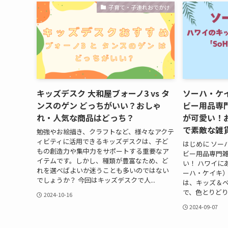
子育て・子連れおでかけ
キッズデスク 大和屋ブォーノ3 vs タ
ソーハ・ケ
ンスのゲン どっちがいい？おしゃ
ビー用品専門雑
れ・人気な商品はどっち？
が可愛い！
で素敵な雑
勉強やお絵描き、クラフトなど、様々なアクテ
ィビティに活用できるキッズデスクは、子ど
はじめに ソー
もの創造力や集中力をサポートする重要なア
ビー用品専門雑貨
イテムです。しかし、種類が豊富なため、ど
い！ ハワイにあ
れを選べばよいか迷うことも多いのではない
ーハ・ケイキ
でしょうか？ 今回はキッズデスクで人...
は、キッズ＆
で、色とりどり
2024-10-16
2024-09-07