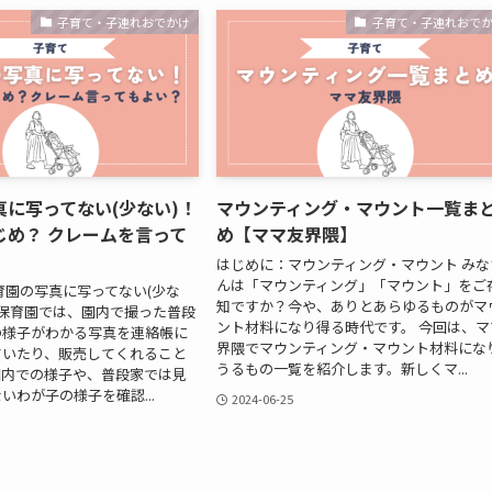
子育て・子連れおでかけ
子育て・子連れおで
に写ってない(少ない)！
マウンティング・マウント一覧ま
じめ？ クレームを言って
め【ママ友界隈】
はじめに：マウンティング・マウント みな
んは「マウンティング」「マウント」をご
育園の写真に写ってない(少な
知ですか？今や、ありとあらゆるものがマ
の保育園では、園内で撮った普段
ント材料になり得る時代です。 今回は、マ
の様子がわかる写真を連絡帳に
界隈でマウンティング・マウント材料にな
ていたり、販売してくれること
うるもの一覧を紹介します。新しくマ...
園内での様子や、普段家では見
いわが子の様子を確認...
2024-06-25