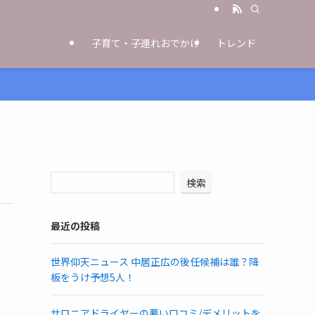
子育て・子連れおでかけ
トレンド
検索
最近の投稿
世界仰天ニュース 中居正広の後任候補は誰？降
板をうけ予想5人！
サロニアドライヤーの悪い口コミ/デメリットを